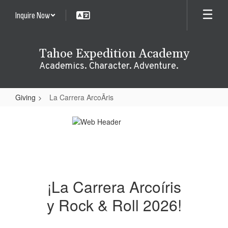
Skip
Inquire Now
to
main
content
Tahoe Expedition Academy
Academics. Character. Adventure.
Giving
La Carrera ArcoÃ­ris
La
Carrera
ArcoÃ­
ris
¡La Carrera Arcoíris
y Rock & Roll 2026!